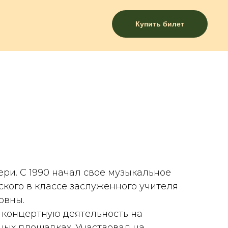
Купить билет
вери. С 1990 начал свое музыкальное
кого в классе заслуженного учителя
овны.
ю концертную деятельность на
ных площадках. Участвовал на