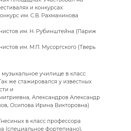
стивалях и конкурсах:
нкурс им. С.В. Рахманинова
истов им. Н. Рубинштейна (Париж
стов им. М.П. Мусоргского (Тверь
е музыкальное училище в класс
ак же стажировался у известных
сти и
митриевна, Александров Александр
ов, Осипова Ирина Викторовна)
.Гнесиных в класс профессора
 (специальное фортепиано),