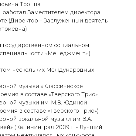
овича Троппа.
а работал Заместителем директора
те (Директор – Заслуженный деятель
итриевна)
ом государственном социальном
 специальности «Менеджмент».)
еатом нескольких Международных
рной музыки «Классическое
 премия в составе «Тверского Трио»
рной музыки им. М.В. Юдиной
 премия в составе «Тверского Трио»)
ной вокальной музыки им. З.А.
ей» (Калининград 2009 г. - Лучший
реатом международных конкурсов