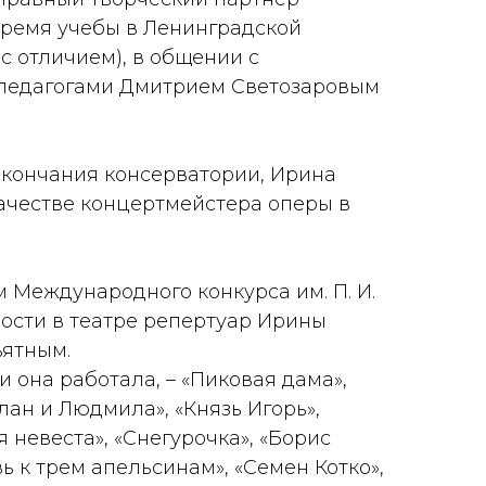
время учебы в Ленинградской
с отличием), в общении с
педагогами Дмитрием Светозаровым
 окончания консерватории, Ирина
ачестве концертмейстера оперы в
м Международного конкурса им. П. И.
ности в театре репертуар Ирины
ъятным.
 она работала, – «Пиковая дама»,
слан и Людмила», «Князь Игорь»,
я невеста», «Снегурочка», «Борис
вь к трем апельсинам», «Семен Котко»,