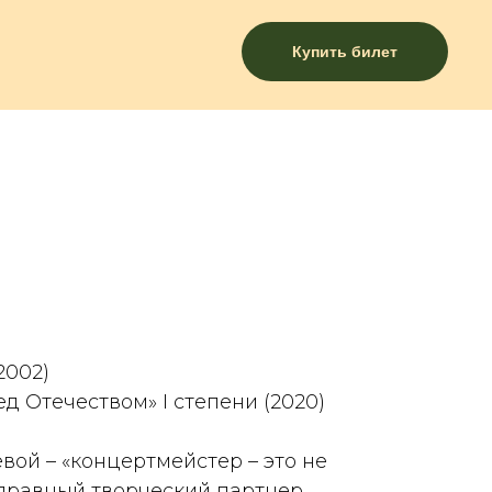
Купить билет
2002)
д Отечеством» I степени (2020)
ой – «концертмейстер – это не
оправный творческий партнер