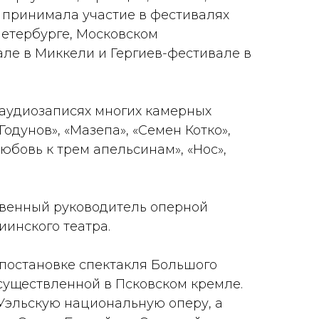
; принимала участие в фестивалях
Петербурге, Московском
ле в Миккели и Гергиев-фестивале в
 аудиозаписях многих камерных
Годунов», «Мазепа», «Семен Котко»,
Любовь к трем апельсинам», «Нос»,
ственный руководитель оперной
инского театра.
 постановке спектакля Большого
осуществленной в Псковском кремле.
Уэльскую национальную оперу, а