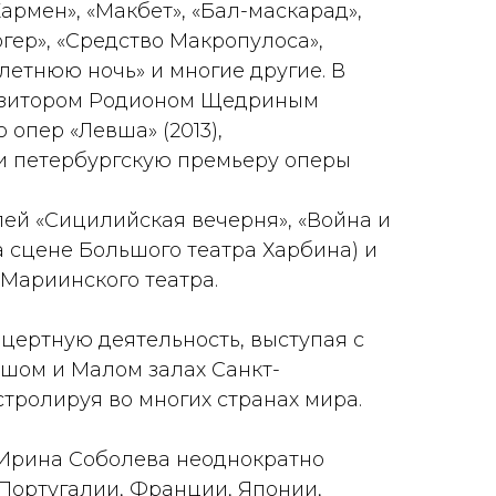
Кармен», «Макбет», «Бал-маскарад»,
гер», «Средство Макропулоса»,
 летнюю ночь» и многие другие. В
позитором Родионом Щедриным
опер «Левша» (2013),
) и петербургскую премьеру оперы
лей «Сицилийская вечерня», «Война и
а сцене Большого театра Харбина) и
Мариинского театра.
цертную деятельность, выступая с
шом и Малом залах Санкт-
тролируя во многих странах мира.
 Ирина Соболева неоднократно
 Португалии, Франции, Японии,