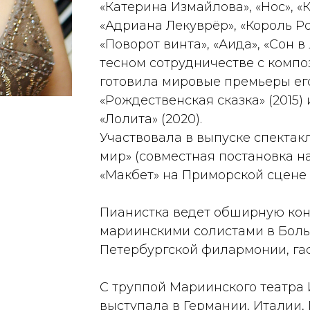
«Катерина Измайлова», «Нос», «
«Адриана Лекуврёр», «Король Ро
«Поворот винта», «Аида», «Сон в
тесном сотрудничестве с ком
готовила мировые премьеры его 
«Рождественская сказка» (2015
«Лолита» (2020).
Участвовала в выпуске спектак
мир» (совместная постановка н
«Макбет» на Приморской сцене 
Пианистка ведет обширную кон
мариинскими солистами в Боль
Петербургской филармонии, гас
С труппой Мариинского театра
выступала в Германии, Италии,