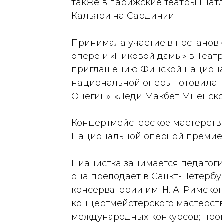
также в парижские театры Шатл
Кальяри на Сардинии.
Принимала участие в постанов
опере и «Пиковой дамы» в Театр
приглашению Финской национа
национальной оперы готовила 
Онегин», «Леди Макбет Мценског
Концертмейстерское мастерств
Национальной оперной премией 
Пианистка занимается педагогич
она преподает в Санкт-Петербу
консерватории им. Н. А. Римск
концертмейстерского мастерств
международных конкурсов; пров