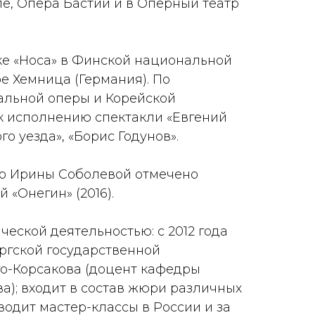
е, Опера Бастий и в Оперный театр
ке «Носа» в Финской национальной
е Хемница (Германия). По
льной оперы и Корейской
к исполнению спектакли «Евгений
о уезда», «Борис Годунов».
о Ирины Соболевой отмечено
«Онегин» (2016).
еской деятельностью: с 2012 года
ргской государственной
ого-Корсакова (доцент кафедры
а); входит в состав жюри различных
одит мастер-классы в России и за