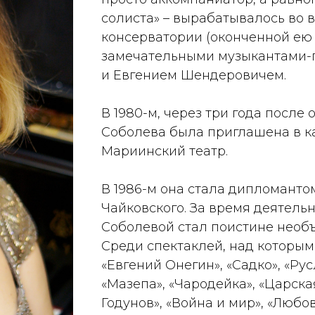
солиста» – вырабатывалось во 
консерватории (оконченной ею 
замечательными музыкантами-
и Евгением Шендеровичем.
В 1980-м, через три года после
Соболева была приглашена в к
Мариинский театр.
В 1986-м она стала дипломанто
Чайковского. За время деятель
Соболевой стал поистине необ
Среди спектаклей, над которыми
«Евгений Онегин», «Садко», «Ру
«Мазепа», «Чародейка», «Царска
Годунов», «Война и мир», «Любо