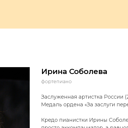
Ирина Соболева
фортепиано
Заслуженная артистка России (
Медаль ордена «За заслуги пере
Кредо пианистки Ирины Соболев
просто аккомпаниатор, а равн